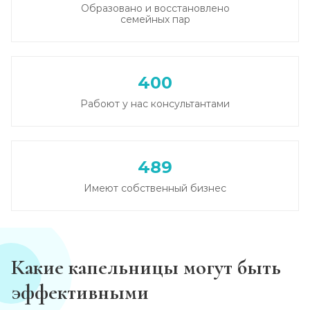
Образовано и восстановлено
семейных пар
Круглосуточный вывод из запоя
Записаться
от 2 500 ₽
400
Вывод из запоя в стационаре (сутки)
Рабоют у нас консультантами
Записаться
от 2 500 ₽
Снятие алкогольной интоксикации
489
Записаться
от 1 450 ₽
Имеют собственный бизнес
Чистка крови от алкоголя (плазмаферез)
Записаться
от 3 600 ₽
Какие капельницы могут быть
Лечение плазмаферезом
эффективными
Записаться
от 3 600 ₽