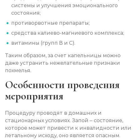
системы и улучшения эмоционального
Лечение алкоголизма амбулаторно
состояния;
Записаться
от 1 100 ₽
противорвотные препараты;
средства калиево-магниевого комплекса;
Лечение алкоголизма в стационаре (сутки)
витамины (групп В и С).
Записаться
от 2 500 ₽
Таким образом, за счет капельницы можно
даже устранить нежелательные признаки
Лечение пивного алкоголизма
похмелья.
Записаться
от 2 500 ₽
Особенности проведения
Лечение винного алкоголизма
мероприятия
Записаться
от 2 500 ₽
Процедуру проводят в домашних и
Лечение подросткового алкоголизма
стационарных условиях. Запой – состояние,
которое может привести к инвалидности или
Записаться
от 3 200 ₽
летальному исходу, оно является опасным.