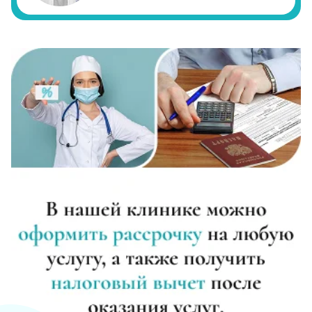
Реабилитация алкоголиков (месяц)
Записаться
от 17 800 ₽
Метод Шичко
Записаться
от 2 150 ₽
Частный вытрезвитель
Записаться
от 2 850 ₽
Вшивание от алкоголизма (ампула)
Записаться
от 3 600 ₽
Лечение хронического алкоголизма
Записаться
от 2 500 ₽