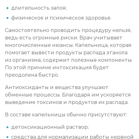
длительность запоя;
Химический блок от алкоголизма
физическое и психическое здоровье.
Записаться
от 2 850 ₽
Самостоятельно проводить процедуру нельзя,
Вшивание Торпедо
ведь есть огромные риски. Врач учитывает
многочисленные нюансы. Капельница, которая
Записаться
от 3 600 ₽
помогает вывести продукты распада этанола
из организма, содержит полезные компоненты.
Раскодирование от алкоголизма
По этой причине интоксикация будет
Записаться
преодолена быстро.
от 1 800 ₽
Антиоксиданты и вещества улучшают
Мотивация на лечение алкоголизма
обменные процессы. Благодаря им ускоряется
Записаться
выведение токсинов и продуктов их распада.
от 2 150 ₽
В составе капельницы обычно присутствуют:
Лечение алкоголизма на дому
детоксикационный раствор;
Записаться
от 2 150 ₽
средства для нормализации работы нервной