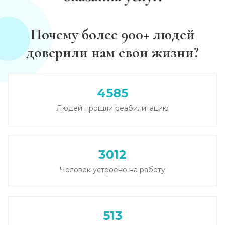
Диагностика алкоголизма
Почему более 900+ людей
Записаться
от 750 ₽
доверили нам свои жизни?
Лечение похмелья
Записаться
от 1 100 ₽
4585
Людей прошли реабилитацию
Экстренное вытрезвление
Записаться
от 1 450 ₽
3012
Прокапаться от алкоголя
Человек устроено на работу
Записаться
от 1 450 ₽
Круглосуточный вывод из запоя
513
Записаться
от 2 500 ₽