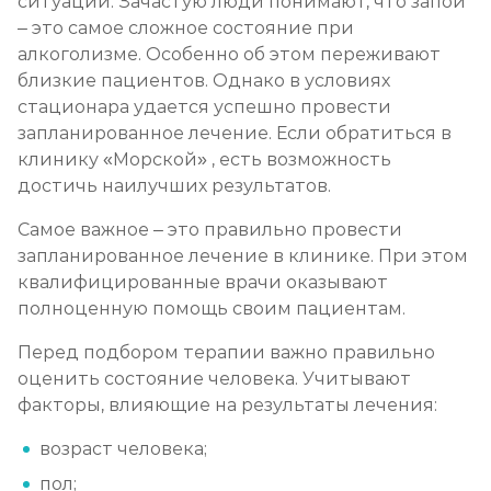
ситуации. Зачастую люди понимают, что запой
– это самое сложное состояние при
Кодирование препаратом Тетлонг 250
алкоголизме. Особенно об этом переживают
Записаться
от 3 200 ₽
близкие пациентов. Однако в условиях
стационара удается успешно провести
запланированное лечение. Если обратиться в
Кодирование Колме
клинику «Морской» , есть возможность
Записаться
от 3 600 ₽
достичь наилучших результатов.
Самое важное – это правильно провести
Кодирование с провокацией
запланированное лечение в клинике. При этом
Записаться
от 3 200 ₽
квалифицированные врачи оказывают
полноценную помощь своим пациентам.
Кодирование СИТ
Перед подбором терапии важно правильно
Записаться
от 4 300 ₽
оценить состояние человека. Учитывают
факторы, влияющие на результаты лечения:
Кодирование тройной блок
возраст человека;
Записаться
от 5 700 ₽
пол;