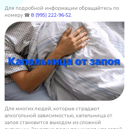
Для подробной информации обращайтесь по
Кодирование от алкоголизма
номеру ☎
8 (995) 222-96-52
.
Записаться
от 2 500 ₽
Кодирование на дому
Записаться
от 2 850 ₽
Кодирование дисульфирамом
Записаться
от 2 500 ₽
Кодирование Аквилонгом
Записаться
от 2 850 ₽
Для многих людей, которые страдают
Кодирование Алгоминалом
алкогольной зависимостью, капельница от
Записаться
запоя становится выходом из сложной
от 2 500 ₽