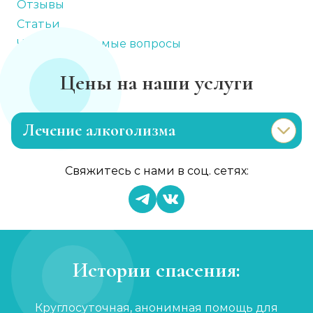
Отзывы
Статьи
Часто задаваемые вопросы
Цены на наши услуги
Лечение алкоголизма
Эриксоновский гипноз
Свяжитесь с нами в соц. сетях:
Записаться
от 3 200 ₽
Капельница от запоя
Записаться
от 1 450 ₽
Истории спасения:
Вывод из запоя
Круглосуточная, анонимная помощь для
Записаться
от 2 150 ₽