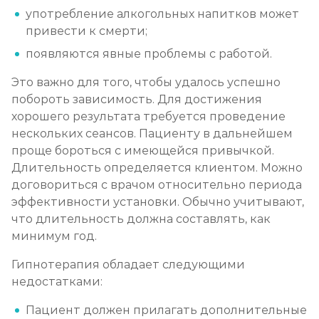
Записаться
от 2 500 ₽
употребление алкогольных напитков может
привести к смерти;
Кодирование препаратом Тетлонг 250
появляются явные проблемы с работой.
Записаться
от 3 200 ₽
Это важно для того, чтобы удалось успешно
побороть зависимость. Для достижения
Кодирование Колме
хорошего результата требуется проведение
нескольких сеансов. Пациенту в дальнейшем
Записаться
от 3 600 ₽
проще бороться с имеющейся привычкой.
Длительность определяется клиентом. Можно
Кодирование с провокацией
договориться с врачом относительно периода
Записаться
эффективности установки. Обычно учитывают,
от 3 200 ₽
что длительность должна составлять, как
минимум год.
Кодирование СИТ
Записаться
Гипнотерапия обладает следующими
от 4 300 ₽
недостатками:
Кодирование тройной блок
Пациент должен прилагать дополнительные