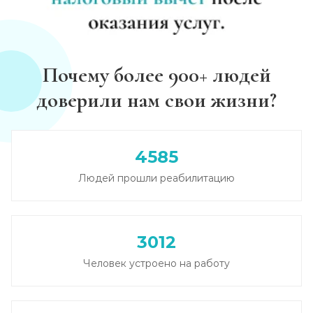
Записаться
от 2 500 ₽
Диагностика алкоголизма
Почему более 900+ людей
Записаться
от 750 ₽
доверили нам свои жизни?
Лечение похмелья
Записаться
от 1 100 ₽
4585
Людей прошли реабилитацию
Экстренное вытрезвление
Записаться
от 1 450 ₽
3012
Прокапаться от алкоголя
Человек устроено на работу
Записаться
от 1 450 ₽
Круглосуточный вывод из запоя