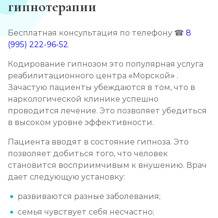
гипнотерапии
Записаться
от 3 600 ₽
Бесплатная консультация по телефону ☎
8
Кодирование от алкоголизма
(995) 222-96-52
.
Записаться
от 2 500 ₽
Кодирование гипнозом это популярная услуга
реабилитационного центра «Морской» .
Кодирование на дому
Зачастую пациенты убеждаются в том, что в
Записаться
от 2 850 ₽
наркологической клинике успешно
проводится лечение. Это позволяет убедиться
в высоком уровне эффективности.
Кодирование дисульфирамом
Записаться
от 2 500 ₽
Пациента вводят в состояние гипноза. Это
позволяет добиться того, что человек
становится восприимчивым к внушению. Врач
Кодирование Аквилонгом
дает следующую установку:
Записаться
от 2 850 ₽
развиваются разные заболевания;
Кодирование Алгоминалом
семья чувствует себя несчастно;