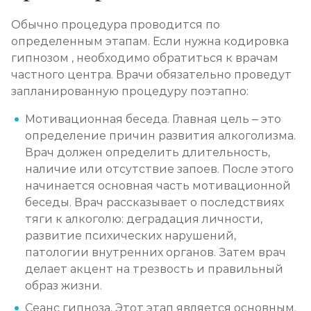
Записаться
от 2 150 ₽
Обычно процедура проводится по
определенным этапам. Если нужна кодировка
Лечение алкоголизма амбулаторно
гипнозом , необходимо обратиться к врачам
Записаться
от 1 100 ₽
частного центра. Врачи обязательно проведут
запланированную процедуру поэтапно:
Лечение алкоголизма в стационаре (сутки)
Мотивационная беседа. Главная цель – это
Записаться
от 2 500 ₽
определение причин развития алкоголизма.
Врач должен определить длительность,
Лечение пивного алкоголизма
наличие или отсутствие запоев. После этого
начинается основная часть мотивационной
Записаться
от 2 500 ₽
беседы. Врач рассказывает о последствиях
тяги к алкоголю: деградация личности,
Лечение винного алкоголизма
развитие психических нарушений,
патологии внутренних органов. Затем врач
Записаться
от 2 500 ₽
делает акцент на трезвость и правильный
образ жизни.
Лечение подросткового алкоголизма
Сеанс гипноза. Этот этап является основным.