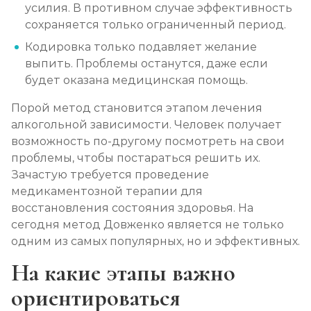
усилия. В противном случае эффективность
Записаться
от 5 700 ₽
сохраняется только ограниченный период.
Кодировка только подавляет желание
Химический блок от алкоголизма
выпить. Проблемы останутся, даже если
Записаться
от 2 850 ₽
будет оказана медицинская помощь.
Порой метод становится этапом лечения
Вшивание Торпедо
алкогольной зависимости. Человек получает
Записаться
от 3 600 ₽
возможность по-другому посмотреть на свои
проблемы, чтобы постараться решить их.
Раскодирование от алкоголизма
Зачастую требуется проведение
медикаментозной терапии для
Записаться
от 1 800 ₽
восстановления состояния здоровья. На
сегодня метод Довженко является не только
Мотивация на лечение алкоголизма
одним из самых популярных, но и эффективных.
Записаться
от 2 150 ₽
На какие этапы важно
ориентироваться
Лечение алкоголизма на дому