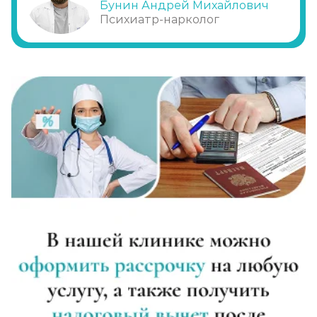
Бунин Андрей Михайлович
Записаться
Психиатр-нарколог
от 3 950 ₽
Реабилитация алкоголиков (месяц)
Записаться
от 17 800 ₽
Метод Шичко
Записаться
от 2 150 ₽
Частный вытрезвитель
Записаться
от 2 850 ₽
Вшивание от алкоголизма (ампула)
Записаться
от 3 600 ₽
Лечение хронического алкоголизма