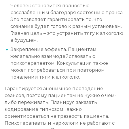
Записаться
от 3 200 ₽
Человек становится полностью
расслабленным благодаря состоянию транса.
Социализация алкоголиков
Это позволяет гарантировать то, что
сознание будет готово к разным установкам.
Записаться
от 750 ₽
Главная цель – это устранить тягу к алкоголю
в будущем.
Закрепление эффекта. Пациентам
желательно взаимодействовать с
психотерапевтом. Консультация также
может потребоваться при повторном
появлении тяги к алкоголю.
Гарантируется анонимное проведение
сеансов, поэтому пациентам не нужно о чем-
либо переживать. Планируя заказать
кодирование гипнозом , важно
ориентироваться на трезвость пациента.
Психотерапевты и наркологи не работают с