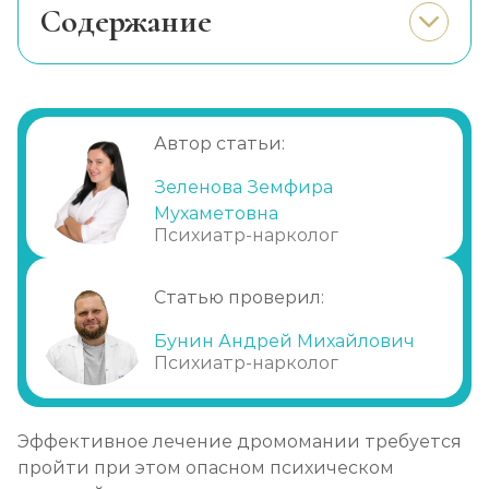
Cодержание
Симптоматика
Неприятные последствия при
отсутствии лечения
Автор статьи:
Прием медикаментов
Применение психотерапии
Зеленова Земфира
Мухаметовна
Метод социально-трудовой терапии
Психиатр-нарколог
Госпитализация
Профилактические правила
Статью проверил:
Почему нужно идти в клинику?
Бунин Андрей Михайлович
Психиатр-нарколог
Эффективное лечение дромомании требуется
пройти при этом опасном психическом