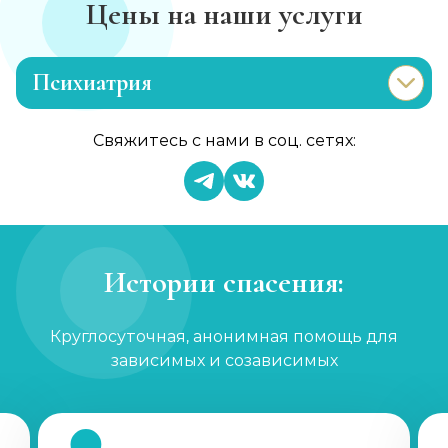
Цены на наши услуги
Психиатрия
Консультация психиатра
Свяжитесь с нами в соц. сетях:
Записаться
от 1 450 ₽
Психиатр на дом
Записаться
от 3 600 ₽
Истории спасения:
Скорая психиатрическая помощь
Круглосуточная, анонимная помощь для
Записаться
от 3 600 ₽
зависимых и созависимых
Лечение шизофрении, психоза
Записаться
от 1 800 ₽