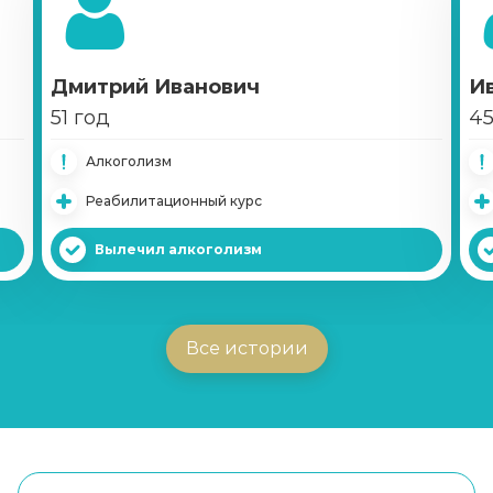
Дмитрий Иванович
И
51 год
45
Алкоголизм
Реабилитационный курс
Вылечил алкоголизм
Все истории