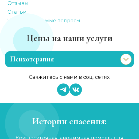
Отзывы
Статьи
Часто задаваемые вопросы
Цены на наши услуги
Психотерапия
Лечение раздражительности
Свяжитесь с нами в соц. сетях:
Записаться
от 900 ₽
Лечение анорексии
Записаться
от 1 450 ₽
Истории спасения:
Консультация психолога
Круглосуточная, анонимная помощь для
Записаться
от 750 ₽