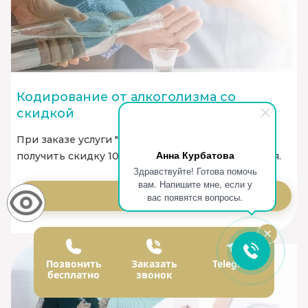
Кодирование от алкоголизма со
скидкой
При заказе услуги "Вывод из запоя", вы можете
Анна Курбатова
получить скидку 1000 руб. на услугу кодирования.
Здравствуйте! Готова помочь
вам. Напишите мне, если у
Заказать
вас появятся вопросы.
Позвонить
Заказать
Telegram
бесплатно
звонок