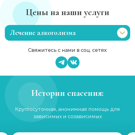
Цены на наши услуги
Лечение алкоголизма
Эриксоновский гипноз
Свяжитесь с нами в соц. сетях:
Записаться
от 3 200 ₽
Капельница от запоя
Записаться
от 1 450 ₽
Истории спасения:
Вывод из запоя
Круглосуточная, анонимная помощь для
Записаться
от 2 150 ₽
зависимых и созависимых
Капельница от запоя