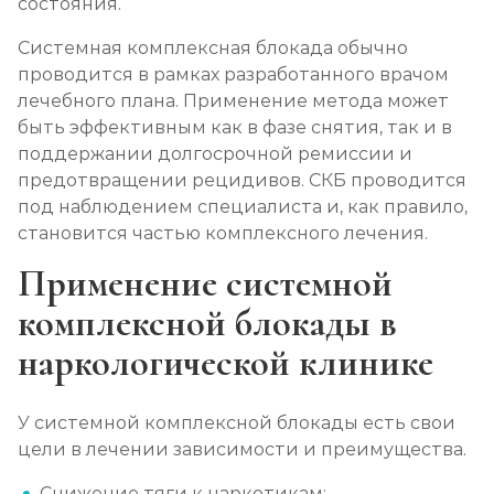
состояния.
Лечение алкоголизма в стационаре (сутки)
Системная комплексная блокада обычно
проводится в рамках разработанного врачом
Записаться
от 2 500 ₽
лечебного плана. Применение метода может
быть эффективным как в фазе снятия, так и в
Лечение пивного алкоголизма
поддержании долгосрочной ремиссии и
Записаться
от 2 500 ₽
предотвращении рецидивов. СКБ проводится
под наблюдением специалиста и, как правило,
становится частью комплексного лечения.
Лечение винного алкоголизма
Применение системной
Записаться
от 2 500 ₽
комплексной блокады в
Лечение подросткового алкоголизма
наркологической клинике
Записаться
от 3 200 ₽
У системной комплексной блокады есть свои
Социализация алкоголиков
цели в лечении зависимости и преимущества.
Записаться
от 750 ₽
Снижение тяги к наркотикам: