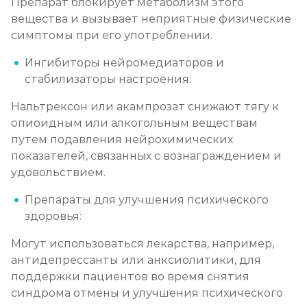
Препарат блокирует метаболизм этого
вещества и вызывает неприятные физические
Вшивание Торпедо
симптомы при его употреблении.
Записаться
от 3 600 ₽
Ингибиторы нейромедиаторов и
стабилизаторы настроения:
Раскодирование от алкоголизма
Нальтрексон или акампрозат снижают тягу к
Записаться
от 1 800 ₽
опиоидным или алкогольным веществам
путем подавления нейрохимических
Мотивация на лечение алкоголизма
показателей, связанных с вознаграждением и
Записаться
удовольствием.
от 2 150 ₽
Препараты для улучшения психического
Лечение алкоголизма на дому
здоровья:
Записаться
от 2 150 ₽
Могут использоваться лекарства, например,
антидепрессанты или анксиолитики, для
Лечение алкоголизма амбулаторно
поддержки пациентов во время снятия
синдрома отмены и улучшения психического
Записаться
от 1 100 ₽