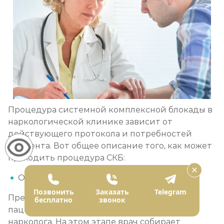
Процедура системной комплексной блокады в
наркологической клинике зависит от
действующего протокола и потребностей
пациента. Вот общее описание того, как может
проходить процедура СКБ:
Оценка и подготовка пациента:
Позвонить
Заказать
Telegram
Прежде чем приступить к процедуре СКБ,
бесплатно
звонок
пациент проходит беседу и обследование у
нарколога. На этом этапе врач собирает