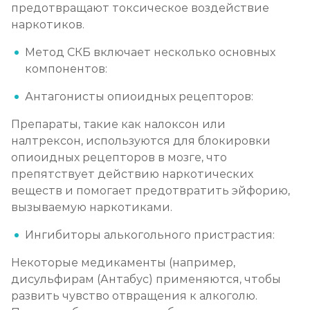
предотвращают токсическое воздействие
наркотиков.
Кодирование Колме
Метод СКБ включает несколько основных
Записаться
от 3 600 ₽
компонентов:
Кодирование с провокацией
Антагонисты опиоидных рецепторов:
Записаться
от 3 200 ₽
Препараты, такие как налоксон или
налтрексон, используются для блокировки
Кодирование СИТ
опиоидных рецепторов в мозге, что
препятствует действию наркотических
Записаться
от 4 300 ₽
веществ и помогает предотвратить эйфорию,
вызываемую наркотиками.
Кодирование тройной блок
Ингибиторы алькогольного пристрастия:
Записаться
от 5 700 ₽
Некоторые медикаменты (например,
Химический блок от алкоголизма
дисульфирам (Антабус) применяются, чтобы
развить чувство отвращения к алкоголю.
Записаться
от 2 850 ₽