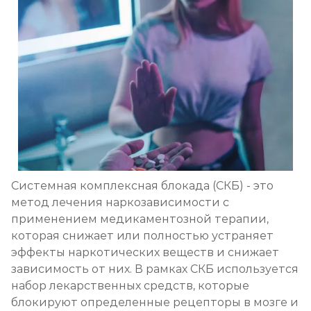
Кодирование на дому
Записаться
от 2 850 ₽
Кодирование дисульфирамом
Записаться
от 2 500 ₽
Кодирование Аквилонгом
Записаться
от 2 850 ₽
Системная комплексная блокада (СКБ) - это
метод лечения наркозависимости с
Кодирование Алгоминалом
применением медикаментозной терапии,
которая снижает или полностью устраняет
Записаться
от 2 500 ₽
эффекты наркотических веществ и снижает
зависимость от них. В рамках СКБ используется
Кодирование препаратом Тетлонг 250
набор лекарственных средств, которые
Записаться
блокируют определенные рецепторы в мозге и
от 3 200 ₽