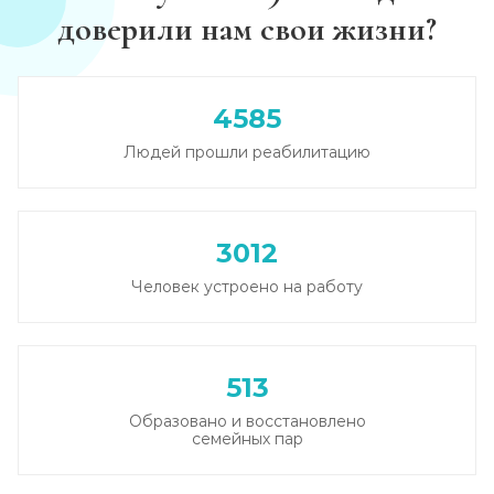
доверили нам свои жизни?
Лечение похмелья
Записаться
от 1 100 ₽
4585
Людей прошли реабилитацию
Экстренное вытрезвление
Записаться
от 1 450 ₽
3012
Прокапаться от алкоголя
Человек устроено на работу
Записаться
от 1 450 ₽
Круглосуточный вывод из запоя
513
Записаться
от 2 500 ₽
Образовано и восстановлено
семейных пар
Круглосуточный вывод из запоя
Записаться
от 2 500 ₽